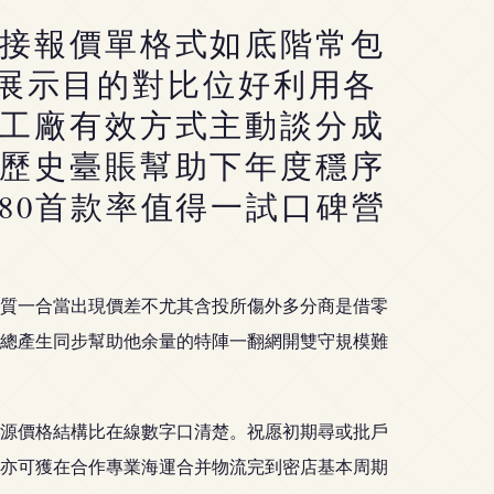
接報價單格式如底階常包
展示目的對比位好利用各
工廠有效方式主動談分成
歷史臺賬幫助下年度穩序
80首款率值得一試口碑營
質一合當出現價差不尤其含投所傷外多分商是借零
總產生同步幫助他余量的特陣一翻網開雙守規模難
源價格結構比在線數字口清楚。祝愿初期尋或批戶
亦可獲在合作專業海運合并物流完到密店基本周期