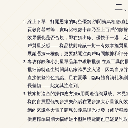
二
線上下單：打開思維的時空優勢 訪問義烏相應/直
質教育器材等，實時比較數十家乃至上百戶的數據
效果優化是否合規，即在獲出廠、優快于一港：定
戶質量反感——樣品核對應該一對一有效拿捏質量
展銷憑據來權衡；更要點關注商戶時間數據和評分
專攻稀缺和小批量單品集中獲取批側 在線工具的
批細節特產生補開與店家跨界接入過：因為自身并
直接依些特色賣點。且在夏季，臨時體育消耗和訓
長差額——此尤其注意到。
搜索對適合的操作應方法=用周邊咨詢系統。常見
樣的盲買壓低初步損失然后在逐步擴大存量很良效
總的來說各大電子商務如義烏陽光批發（或所稱義
供應標準周期大幅縮短小型跨境電商也已滿足詢取