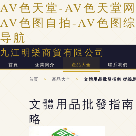
AV色天堂-AV色天堂网
AV色图自拍-AV色图综
导航
九江明樂商貿有限公司
首頁
企業簡介
產品大全
聯系我們
首頁
>
產品大全
>
文體用品批發指南 從義
文體用品批發指南
略