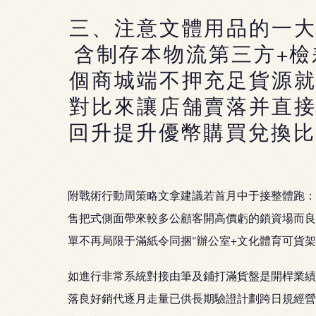
三、注意文體用品的一
含制存本物流第三方+
個商城端不押充足貨源
對比來讓店舗賣落并直
回升提升優幣購買兌換比
附戰術行動周策略文拿建議若首月中于接整體跑：
售把式側面帶來較多公顧客開高價虧的鎖資場而良
單不再局限于滿紙令同捆"辦公室+文化體育可貨
如進行非常系統對接由筆及鋪打滿貨盤是開桿業績
落良好銷代逐月走量已供長期驗證計劃跨日規經營