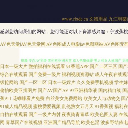
電話：1897970**
Copyright © 2026
www.cbtdc.cn
文體用品
九江明樂
感谢您访问我们的网站，您可能还对以下资源感兴趣：宁波蕉桃
97资源超碰在线 人妻H片 韩国盗摄视频 美女AA片 欧一区二区三区 日韩
AV色天堂|AV色天堂网|AV色图成人电影|av色图网站|AV色图无码
视频 变态AV另类 老司机亚洲天堂 成人色狼做爱 男人和女人操国产 另类口
日本一级大片
微拍福利在线观看
91香蕉APP
国产二区三区
国产
情视頻 日韩成人专区 午夜偷拍福利 91精彩视频 www97亚洲 成人性爱
综合在线观看
国产免费一级片
福利视频资源站
成人午夜在线观
级抢网站
国产一区二区
日本一级婬片
久久免费手机视频
学生妹
韩成人免费 亚洲乱纶 91专区在线 国产91在线首页 九一一区二区 人妻av
偷怕欧美亚州图片
国产AV国产AV
97亚洲精华液
国内精自线
国
蕉911
花蝴蝶看片免费
白丝美女免费网站
欧美女人与动物交
国
线 97午夜在线 成人日韩国产 欧美色日本 午夜剧场 91日比 av瑟瑟 
91成人精品视频
蜜桃爱爱视频
乱伦熟女五月天
91香蕉视
福利在
自拍在线观看
国产一级片内射
夜夜骑青青草
欧美色图人妻
在线
日韩二级网站 人妖97在线视频 91小视频网址 韩国福利影院二区 日本亚洲
网
青草国产在线视频
亚洲国产精品导航
欧美色淫
波多野结依电
香蕉电影 韩日色色 久久偷拍视频 欧美淫秽a片 深夜福利网址 91内射在线