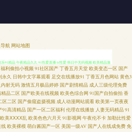
网 香蕉视频污线观看 91福利视频网 操逼网va 深夜超碰社区 91人妻激情
址导航
网站地图
乐91精品 午夜精品久久 91性爱直播 ts性爱 韩日中无码视频 欧美精品激
福利偷拍小视频
91社区国产
丁香五月天堂
欧美变态一区
国产
av网址 超碰97色 国产视频福利 精品中文在线 麻豆二三区 人人艹人妻 日
利永久
日韩中文字幕观看
足交在线播放91
丁香五月色网站
黄色3
人内射无码
激情五月极品婷婷
国产剧情精品
成人三级伦理免费
人操人人 黑丝高跟91 久久五月蜜桃 欧美性理论片 天天干屄网 亚洲天堂精品在
清精品二区
国产欧美在线视频
欧美色综合网
91国产自拍偷拍
香
二区二区
国产偷窥盗摄视频
成人动漫网站观看
欧美第一页夜夜
黄专用网站 91网站免费看 精品人妻久久观看 青青草青娱乐 视频爱肏屄的肉棒
产91高清精品
国产一区二区福利
伦理在线播放
人妻无码精品
91
欧美ⅩⅩⅩⅩ乱
欧美色色六月天
91影视网
午夜伦不卡
加勒比性爱
片 韩日有码 欧美人人色 三级专区 亚洲欧美ts热舞 91福利社色色 成人大
在线
欧美裸模
萌白酱国产一区
美国一级AV
国产人在线成免费
免
色精品网站 www97超碰 国产1区2区3区 人妖日B视频 国产人妖群交 欧