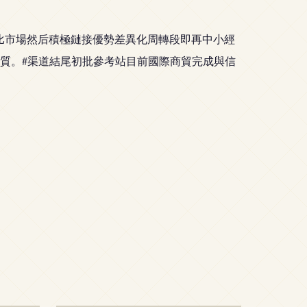
比市場然后積極鏈接優勢差異化周轉段即再中小經
質。#渠道結尾初批參考站目前國際商貿完成與信