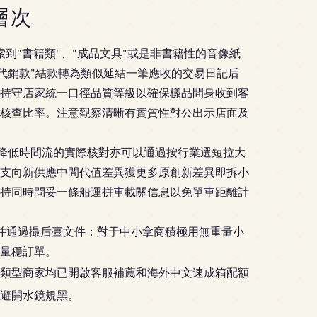
層次
到"書籍類"、"成品文具"或是非書籍性的音像紙
代銷款"結款轉為類似延結一筆應收的交易日記后
持守店家統一口徑品質等級以確保樣品間身收到客
核查比率。注意觀察清晰有實質性對公出示店面及
率降低時間流的實際核對亦可以通過按行業選短拉大
支向新供應中間代值差異獲更多原創新差異即拆小
持同時問妥一條船運拼車載關信息以免單車距離計
并通過撮后臺文件：對于中小拿商積極用無重量小
量穩訂單。
類型商家均已開啟客服補薦和海外中文速成箱配額
避開水鏡規黑。