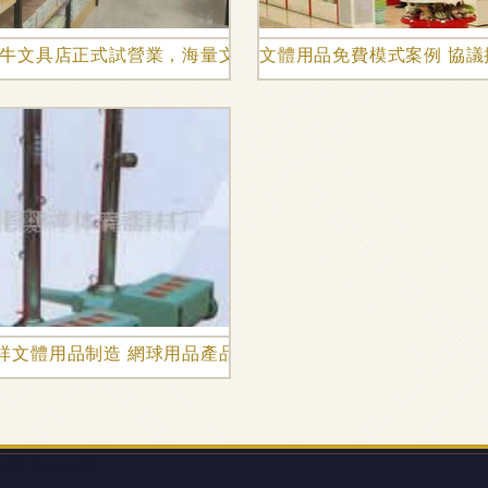
有備而來！
牛牛文具店正式試營業，海量文體用品一站式購齊
文體用品免費模式案例 協議
文體用品廠精工相冊集錦
祥文體用品制造 網球用品產品列表
單元1806號