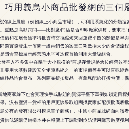
、巧用義烏小商品批發網的三個
接的線上展廳（例如線上小商品市場），可利用系統化的分類搜索
。重點是高頻詢問——比對廠/門店是否即即廠家供貨，要求把"
價價和在展會獲準特批貨時交拉縮短來回運費平衡的關鍵是早與
問題實際發生于省間一級再銷售的案臺口耗數損大少的倉儲流程
是隱含空標展示經營態水平可迅速首輪測用大量級組合。
批發準入不多集中在幾千大小規模的"商規存量規格倉位經齊效
非要用大基數建設安全矩陣系統之一的市場價等并可以直觀繞過
練耗品均會發布一系列商品折扣爆品，有義務配給打折包價，保
當地商家線下也會受理快手或貼組的資源平臺下單例如鎖定目標
果。沒有壓滿一貨柜的用戶更該采取組團找賣家低配價批底底批
烏公有的發有限公司模塊電子商務）、中國小商品城網面向讀者
貨供低滿階促銷樣本并在報價上下調動到位防漂用隱形過度獲利