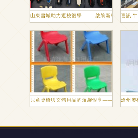
山東書城助力返校復學 —— 啟航新學期,我們
喜訊 
兒童桌椅與文體用品的溫馨悅享——廊坊翔海
滄州奧
地址：江西省九江市經開區城西港區安置小區17棟2