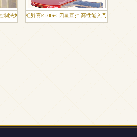
控制法如何拿下100家幼兒園
紅雙喜R4006C四星直拍 高性能入門級乒乓球板