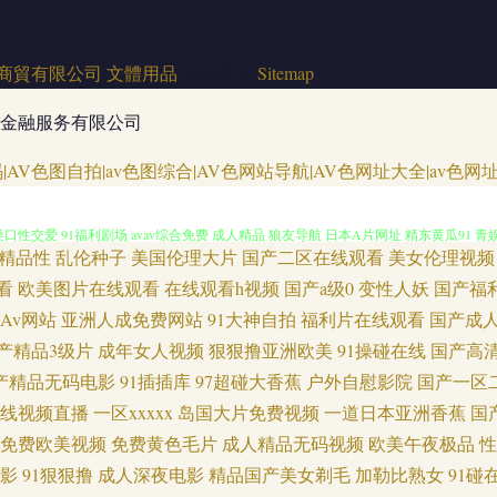
商貿有限公司
文體用品
版權所有
Sitemap
金融服务有限公司
AⅤ视频列表 无码超碰 91日韩高清 丁香8月大香蕉 黄色成人18 另类海角专区 日韩新片
|AV色图自拍|av色图综合|AV色网站导航|AV色网址大全|av色网
性交爱 91福利剧场 avav综合免费 成人精品 狼友导航 日本A片网址 精东黄瓜91 青娱
精品性
乱伦种子
美国伦理大片
国产二区在线观看
美女伦理视频
自拍 国产精品精品国产 九九黄色视频 欧美精品13 日本无码影院 午夜另类成人AV 在线看
看
欧美图片在线观看
在线观看h视频
国产a级0
变性人妖
国产福
Av网站
亚洲人成免费网站
91大神自拍
福利片在线观看
国产成
资源导航 三级网址色天堂 福利国产pron 久久一次艹 欧美色网69 91视频18 超碰人
产精品3级片
成年女人视频
狠狠撸亚洲欧美
91操碰在线
国产高
产精品无码电影
91插插库
97超碰大香蕉
户外自慰影院
国产一区
国产插逼视频 激情综合啪 日韩精品福利网址 av高清不卡 国产10页 青娱乐自拍 在线看
线视频直播
一区xxxxx
岛国大片免费视频
一道日本亚洲香蕉
国
免费欧美视频
免费黄色毛片
成人精品无码视频
欧美午夜极品
性
中文 做爱91 91孕妇被操大片 超碰免费3级片 都市激情亚洲 狼人伊人五月花 青娱乐A
影
91狠狠撸
成人深夜电影
精品国产美女剃毛
加勒比熟女
91碰
 俺来也导航 福利社区一二 黄色av小说网址 六月天婷婷 日韩欧美一道 伊人一线二线 91