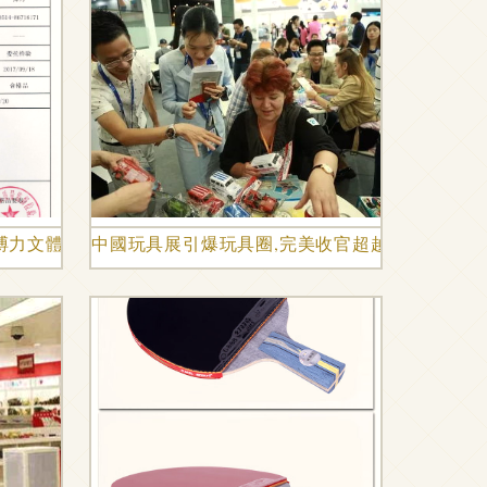
搏力文體廠發展紀實
中國玩具展引爆玩具圈,完美收官超越不止