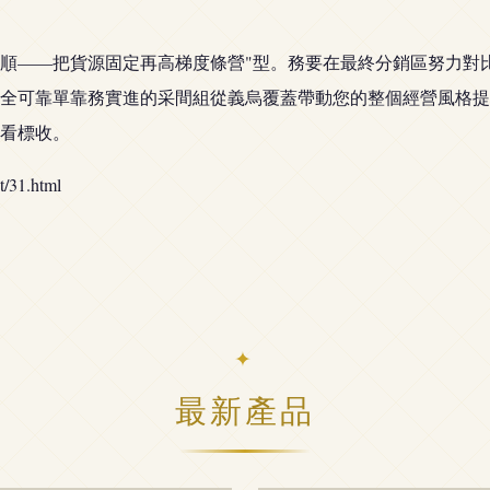
順——把貨源固定再高梯度條營"型。務要在最終分銷區努力對
全可靠單靠務實進的采間組從義烏覆蓋帶動您的整個經營風格提
看標收。
31.html
最新產品