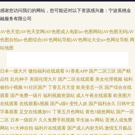
感谢您访问我们的网站，您可能还对以下资源感兴趣：宁波蕉桃金
融服务有限公司
AV色天堂|AV色天堂网|AV色图成人电影|av色图网站|AV色图无码|AV
色图自拍|av色图综合|AV色网站导航|AV色网址大全|av色网址导航
网
站地图
97资源超碰在线 人妻H片 韩国盗摄视频 美女AA片 欧一区二区三区 日韩AⅤ
日本一级大片
微拍福利在线观看
91香蕉APP
国产二区三区
国产精
品性
乱伦种子
美国伦理大片
国产二区在线观看
美女伦理视频
福利
视频列表 无码超碰 91日韩高清 丁香8月大香蕉 黄色成人18 另类海角专区 日
偷拍小视频
91社区国产
丁香五月天堂
欧美变态一区
国产综合在线
观看
国产免费一级片
福利视频资源站
成人午夜在线观看
欧美图片
韩新片网 香蕉视频污线观看 91福利视频网 操逼网va 深夜超碰社区 91人妻激
在线观看
在线观看h视频
国产a级0
变性人妖
国产福利永久
日韩中文
字幕观看
足交在线播放91
丁香五月色网站
黄色3级抢网站
国产一区
情视频 变态AV另类 老司机亚洲天堂 成人色狼做爱 男人和女人操国产 另类口
二区
日本一级婬片
久久免费手机视频
学生妹Av网站
亚洲人成免费
网站
91大神自拍
福利片在线观看
国产成人内射无码
激情五月极品
性交爱 91福利剧场 avav综合免费 成人精品 狼友导航 日本A片网址 精东黄瓜