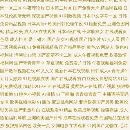
网在线播放
91视频免费在线
91午夜在线
福利在线视频导航
欧美喷
潮一区二区
午夜理论片
日本第二片区
国产免费大片
精品呦视频
日
本乱伦高清无码
深夜国产视频
91刺激视频
日本中文字幕一区
日韩
免费精品视频
日本高清v
欧美日韩伦理午夜
91碰超免费
亚洲色图网
站
精品欧美
成人AV在线观看
日本a级在线
干露脸熟女
在线观看黄
色网
成人抖音
爰上碰91
国产美女91视频
国产情侣片
97人人看
国产
三级视频在线
91免费视频精品
国产精品另类
黄色AV网站人
黄色91
福利社
污网址18禁
国产高清不卡二区
成人午夜视频免费
欧美激情
福利网
国产青青青草
91草逼视频
免费看片日韩
午夜视频福利免费
国产嫩草视频在线
69叉叉叉
最新日本在线视频
日韩成人a
青青操91
五月天婷婷
91短视频在线
国产在线观看的
白丝美女自慰网站
91福
利免费视频
加勒比91AV
91在线观看
黄网站av在线
国产视频
狠狠擼
狠狠擼
91桃色小视频
91激情
91干啪啪
青青操青青干
主播诱惑无码
专区
欧美视频电影
91播放
麻豆桃色网站
亚洲欧美国产另类
欧美伦
理另类
国产刺激对白
在线观看91精品
欧美成年视频
操碰操揉
成人
微拍福利导航
亚洲欧美国产日韩
成年在线观看免费
岛国精品在线播
放
狠狠撸第四色
欧美一页
女同电影在线观看
91网国产尤物在
毛片