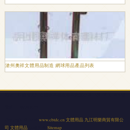
滄州奧祥文體用品制造 網球用品產品列表
地址：江西省九江市經開區城西港區安置小區17棟2單元1806號
電話：1897970**
Copyright © 2026
www.cbtdc.cn
文體用品
九江明樂商貿有限公
司
文體用品
版權所有
Sitemap