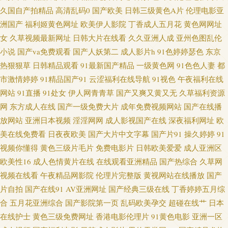
久国自产拍精品
高清乱码0
国产欧美
日韩三级黄色A片
伦理电影亚
超碰观看人妻 人妖黄色A片 91社在线看 黄色免费网站 人妖操伪娘 91婷色 老
洲国产
福利姬黄色网址
欧美伊人影院
丁香成人五月花
黄色网网址
女
久草视频最新网址
日韩大片在线看
久久亚洲人成
亚州色图乱伦
司机A片 亚洲日韩首页 菠萝av在线 麻豆网站 91白丝尤物 99色色 福利小视频
小说
国产va免费观看
国产人妖第二
成人影片h
91色婷婷瑟色
东京
热狠狠草
日韩精品观看
91最新国产精品
一级黄色网
91色色人妻
都
91瑟瑟视频导航 欧美另类人妖77 爱福利秒拍广场 精品啪啪啪 三级片中日韩
市激情婷婷
91精品国产91
云涩福利在线导航
91视色
午夜福利在线
网站
91直播
91处女
伊人网青青草
国产又爽又黄又无
久草福利资源
91福利资源网站 成人伊人网站 久草热久久 日韩激情a片 99热在只有 黄色网
网
东方成人在线
国产一级免费大片
成年免费视频网站
国产在线播
放网站
亚洲日本视频
淫淫网网
成人影视国产在线
深夜福利网址
欧
入口站91 人人摸人人搞 51国产视频在线 超碰人妻色 精品人人播人人操 日本
美在线免费看
日夜夜欧美
国产大片中文字幕
国产片91
操久婷婷
91
无码三极 在线播放黑丝91 超碰卧艹 人妻美少妇 尤物网站91 成人午夜蜜桃 老
视频你懂得
黄色三级片毛片
免费电影片
日韩欧美爱爱
成人亚洲区
欧美性16
成人色情黄片在线
在线观看亚洲精品
国产热综合
久草网
湿影院体验区 少妇人妻影院 91蝌蚪色情 国产吃瓜在线 欧美a√在线 亚洲色涩
视频在线看
午夜精品网影院
伦理片完整版
黄视网站在线播放
国产
片自拍
国产在线91
AV亚洲网址
国产经典三级在线
丁香婷婷五月综
五月天 东方四虎色av 蜜桃涩导航 性爱欧美成人 操碰五月天 极品美女在线观
合
五月花亚洲综合
国产影院第一页
乱码欧美孕交
超碰在线艹
日本
在线护士
黄色三级免费网址
香港电影伦理片
91黄色电影
亚洲一区
看 日韩色情AV导航 91成人区 福利在线aa 美欧性娱烁 丝袜美尻人妻偷拍 豆