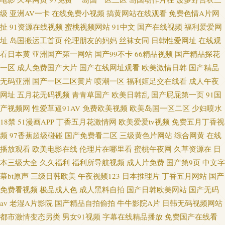
级
亚洲AV一卡
在线免费小视频
搞黄网站在线观看
免费色情A片网
扯
91资源在线视频
蜜桃视频网站
91中文
国产在线视频
福利爱爱网
址
岛国搬运工首页
伦理朋友的妈妈
丝袜女同
日韩性爱网址
在线观
看日本黄
亚洲国产第一网站
国产99不卡
66精品视频
国产精品探花
一区
成人免费国产大片
国产在线网址观看
欧美激情日韩
国产精品
无码亚洲
国产一区二区黄片
喷潮一区
福利姬足交在线看
成人午夜
网址
五月花无码视频
青青草国产
欧美日韩乱
国产屁屁第一页
91国
产视频网
性爱草逼91AV
免费欧美视频
欧美岛国一区二区
少妇喷水
18禁
51漫画APP
丁香五月花激情网
欧美爱爱tv视频
免费五月丁香视
频
97香蕉超级碰碰
国产免费看二区
三级黄色片网站
综合网黄
在线
播放观看
欧美电影在线
伦理片在哪里看
蜜桃午夜网
久草资源在
日
本三级大全
久久福利
福利所导航视频
成人片免费
国产第9页
中文字
幕bt原声
三级日韩欧美
午夜视频123
日本推理片
丁香五月网站
国产
免费看视频
极品成人色
成人黑料自拍
国产日韩欧美网站
国产无码
av
老湿A片影院
国产精品自拍偷拍
牛牛影院A片
日韩无码视频网站
都市激情变态另类
男女91视频
字幕在线精品播放
免费国产在线看