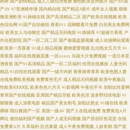
婷婷
国产剧情精品
成人三级伦理免费
偷怕欧美亚州图片
国产AV国
产AV
97亚洲精华液
国内精自线
国产精品3级片
成年女人视频
狠狠
91 青娱乐91精品 午夜精品久久 91性爱直播 ts性爱 韩日中无码视频 欧美精品
撸亚洲欧美
91操碰在线
国产高清精品二区
国产欧美在线视频
欧美
激情视頻 日韩成人专区 午夜偷拍福利 91精彩视频 www97亚洲 成人性爱自拍
色综合网
91国产自拍偷拍
香蕉911
花蝴蝶看片免费
白丝美女免费网
站
欧美女人与动物交
国产精品无码电影
91插插库
97超碰大香蕉
户
国产精品精品国产 九九黄色视频 欧美精品13 日本无码影院 午夜另类成人AV
外自慰影院
国产一区二区二区
国产偷窥盗摄视频
成人动漫网站观看
欧美第一页夜夜
91成人精品视频
蜜桃爱爱视频
乱伦熟女五月天
91
在线看av网址 超碰97色 国产视频福利 精品中文在线 麻豆二三区 人人艹人妻
香蕉视
福利在线视频直播
一区xxxxx
岛国大片免费视频
一道日本亚
洲香蕉
国产91高清精品
国产一区二区福利
伦理在线播放
人妻无码
日韩成人免费 亚洲乱纶 91专区在线 国产91在线首页 九一一区二区 人妻av资
精品
91自拍在线观看
国产一级片内射
夜夜骑青青草
欧美色图人妻
在线免费欧美视频
免费黄色毛片
成人精品无码视频
欧美午夜极品
源导航 三级网址色天堂 福利国产pron 久久一次艹 欧美色网69 91视频18 超碰
性欧美ⅩⅩⅩⅩ乱
欧美色色六月天
91影视网
午夜伦不卡
加勒比性爱网
青草国产在线视频
亚洲国产精品导航
欧美色淫
波多野结依电影
91
人人操人人 黑丝高跟91 久久五月蜜桃 欧美性理论片 天天干屄网 亚洲天堂精
狠狠撸
成人深夜电影
精品国产美女剃毛
加勒比熟女
91碰在线
欧美
品在线 97午夜在线 成人日韩国产 欧美色日本 午夜剧场 91日比 av瑟瑟 国产
裸模
萌白酱国产一区
美国一级AV
国产人在线成免费
免费黄色A片
网址
微拍福利国产视频
国产人成无码视频
国产原创区色花堂
在线
插逼视频 激情综合啪 日韩精品福利网址 av高清不卡 国产10页 青娱乐自拍 在
免费黄A片
久草福利
乱伦家庭
成人午夜免费视频
人妖射精
国产屁