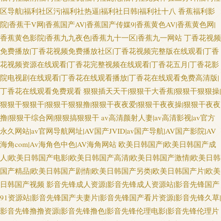
区导航|福利社区污|福利社热逼|福利社日韩|福利社十八
香蕉福利影
院|香蕉干V网|香蕉国产AV|香蕉国产传媒9|香蕉黄色AV|香蕉黄色网|
香蕉黄色影院|香蕉九九夜色|香蕉九十一区|香蕉九一网站
丁香花视频
免费播放|丁香花视频免费播放社区|丁香花视频完整版在线观看|丁香
花视频资源在线观看|丁香花完整视频在线观看|丁香花五月|丁香花影
院电视剧在线观看|丁香花在线观看播放|丁香花在线观看免费高清版|
丁香花在线观看免费观看
狠狠插天天干|狠狠干大香蕉|狠狠干狠狠操|
狠狠干狠狠干|狠狠干狠狠撸|狠狠干夜夜爱|狠狠干夜夜操|狠狠干夜夜
撸|狠狠干综合网|狠狠搞狠狠干
av高清颜射人妻|av高清影视|av官方
永久网站|av官网导航网址|AV国产JVID|av国产导航|AV国产影院|AV
海角com|Av海角色中色|AV海角网站
欧美日韩国产|欧美日韩国产成
人|欧美日韩国产电影|欧美日韩国产高清|欧美日韩国产激情|欧美日韩
国产精品|欧美日韩国产剧情|欧美日韩国产另类|欧美日韩国产片|欧美
日韩国产视频
影音先锋成人资源|影音先锋成人资源站|影音先锋国产
91资源站|影音先锋国产夫妻片|影音先锋国产看片资源|影音先锋久草|
影音先锋撸撸资源|影音先锋撸色|影音先锋伦理电影|影音先锋伦理片