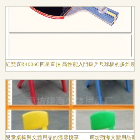
紅雙喜R4006C四星直拍 高性能入門級乒乓球板的多維度
兒童桌椅與文體用品的溫馨悅享——廊坊翔海文體用品廠