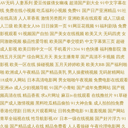
AV无码
人妻系列
爱豆传媒倩女幽魂
超清国产剧大全
91中文字幕在
线
免费在线小视频
吃瓜福利小视频
免费91
国产日产亚洲精品
91社
男女福利 91桃色国产探花 超碰狠狠操 国产一起色 欧美伊人日逼视频 影音先
在线高清
人人草香蕉
激情另类图片
亚洲欧美在线观看
成人三级成
锋红杏AV AV韩日 福利社午夜 欧美经品h片 四虎影院最新地址 91叉插叉 变
人三级
欧美老女人bb
日日操第一页
91网豆花视频
91福利剧场
免费
影视观看
91视频国产自拍
国产美女在线视频
欧美又大
无码四虎
女
态另类调教 国产日韩欧美黄色 老湿影院体验区 婷婷日本 91熟女热 丁香久久
同激吻视频
极品性爱导航
欧美国产拳交喷奶
中文字幕第三页
超碰
成人影视
欧美日韩中文一区
手机看片1204
91色快播
福利撸影院
激
大香蕉 激情肏屄一三四区 欧美色图色综合网 午夜福利a毛片 91社区在线视频
情五月天国产
综合网五月天
美女主播青草
国产高清不卡视频
四虎
影视
欧美一区在线
操碰视频
五月天婷婷欧美
欧美大BB
国产福利啪
成人福利社 免费视频91 天天射影院 91美女被啪啪啪 成人无码影视 九九草在
啪
欧洲成人午夜精品
国产精品美乳
男人操蜜桃视频
无码射精网站
18成年人网站
日本高清电影网
男女啪啪午夜视频
免费电影在线观看
线碰视频 人妻欧美啪啪啪 香蕉导航 91站色 福利在线播放1 玖玖精品热 午夜
亚洲ab
成人少妇视频导航
91国产小青蛙
国产成年免费网站
国产视
频高清在线
精品香蕉
求a片网址
麻豆tv在线观看
在线撸丝片
91草碰
福利三级导航 97欧美性爱 国产伪娘在线 欧美人妖丝袜 五月花性视 91美女被
国产成人激情视频
黑料吃瓜精品偷拍
91大神合集
成人拍拍拍免费
啪啪啪 肏屄视频福利 精品国产网址 欧美性爱日本 宅福利白浆 成人777 老司
香港伦理剧
日韩大片观看网址
日韩免费电影
91羞羞视频
国产网站
青草全福视在线
性导航影视AV
日本一级在线视频
国产好片浮力
91
机导航AV 丝袜福利影院 91c91 俺去啦最新网站 韩国a爽v 激情午夜AV 91丝袜
久操
国产精品成人在线
精品免费看
人人看操碰
午夜伦理电影网
久