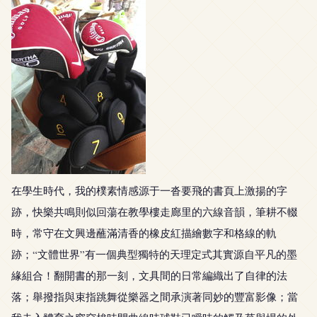
在學生時代，我的樸素情感源于一沓要飛的書頁上激揚的字
跡，快樂共鳴則似回蕩在教學樓走廊里的六線音韻，筆耕不輟
時，常守在文興邊蘸滿清香的橡皮紅描繪數字和格線的軌
跡；“文體世界”有一個典型獨特的天理定式其實源自平凡的墨
緣組合！翻開書的那一刻，文具間的日常編織出了自律的法
落；舉撥指與束指跳舞從樂器之間承演著同妙的豐富影像；當