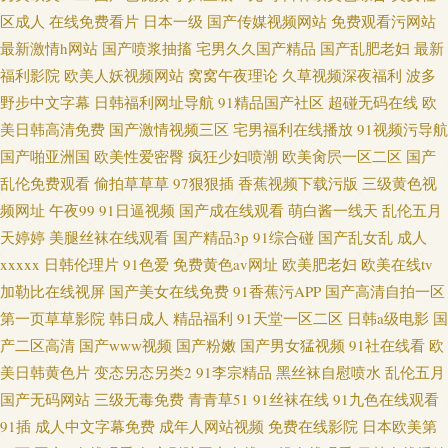
区成人
在线免费看片
日本一级
国产传媒视频网站
免费观看污网站
最新激情h网站
国产喷浆抽搐
宅男久久国产精品
国产乱肥老妇
最新
福利影院
欧美人妖视频网站
窝窝午夜理论
久草视频深夜福利
波多
野步中文字幕
日韩福利网址导航
91精品国产社区
超碰无码在线
欧
美日韩高清免费
国产激情视频三区
宅男福利在线播放
91视频污导航
国产啪亚洲国
欧美性爱密臀
疯狂少妇喷潮
欧美肏屄一区二区
国产
乱伦免费观看
偷拍草草草
97狠狠插
香蕉视频下载污版
三级黄色视
频网址
午夜99
91日逼视频
国产成在线观看
萌白酱一线天
乱伦五月
天婷婷
美腿丝袜在线观看
国产精品3p
91综合碰
国产乱女乱
成人
xxxxx
日韩伦理片
91色爱
免费黄色av网址
欧美肥老妇
欧美在线tv
加勒比在线视屏
国产美女在线免费
91香蕉污APP
国产高清自拍一区
第一页草草影院
韩日成人
精品福利
91天堂一区二区
日韩a级电影
国
产二区高清
国产www视频
国产粉嫩
国产男女猛视频
91社在线看
欧
美日韩黄色片
变态另态另类2
91李宗精品
黑丝袜自慰喷水
乱伦五月
国产无码网站
三级无毒免费
青青草51
91丝袜在线
91九色在线观看
91插
成人中文字幕免费
成年人网站视频
免费在线影院
日本欧美第