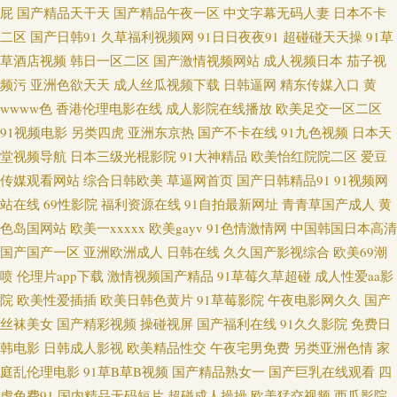
屁
国产精品天干天
国产精品午夜一区
中文字幕无码人妻
日本不卡
线看黄专用网站 91网站免费看 精品人妻久久观看 青青草青娱乐 视频爱肏屄
二区
国产日韩91
久草福利视频网
91日日夜夜91
超碰碰天天操
91草
草酒店视频
韩日一区二区
国产激情视频网站
成人视频日本
茄子视
的肉棒 日韩二级网站 人妖97在线视频 91小视频网址 韩国福利影院二区 日本
频污
亚洲色欲天天
成人丝瓜视频下载
日韩逼网
精东传媒入口
黄
wwww色
香港伦理电影在线
成人影院在线播放
欧美足交一区二区
亚洲中文 做爱91 91孕妇被操大片 超碰免费3级片 都市激情亚洲 狼人伊人五
91视频电影
另类四虎
亚洲东京热
国产不卡在线
91九色视频
日本天
堂视频导航
日本三级光棍影院
91大神精品
欧美怡红院院二区
爱豆
月花 青娱乐A片 韩日有码 欧美人人色 三级专区 亚洲欧美ts热舞 91福利社色
传媒观看网站
综合日韩欧美
草逼网首页
国产日韩精品91
91视频网
站在线
69性影院
福利资源在线
91自拍最新网址
青青草国产成人
黄
色 成人大香蕉电影 韩日色色 久久偷拍视频 欧美淫秽a片 深夜福利网址 91内
色岛国网站
欧美一xxxxx
欧美gayv
91色情激情网
中国韩国日本高清
射在线 俺来也导航 福利社区一二 黄色av小说网址 六月天婷婷 日韩欧美一道
国产国产一区
亚洲欧洲成人
日韩在线
久久国产影视综合
欧美69潮
喷
伦理片app下载
激情视频国产精品
91草莓久草超碰
成人性爱aa影
伊人一线二线 91色精品网站 www97超碰 国产1区2区3区 人妖日B视频 国产
院
欧美性爱插插
欧美日韩色黄片
91草莓影院
午夜电影网久久
国产
丝袜美女
国产精彩视频
操碰视屏
国产福利在线
91久久影院
免费日
人妖群交 欧美精品浮力影院 五月丁香大香蕉 99热首页 东京热无码影院 后入
韩电影
日韩成人影视
欧美精品性交
午夜宅男免费
另类亚洲色情
家
庭乱伦理电影
91草B草B视频
国产精品熟女一
国产巨乳在线观看
四
黑丝jk 美女草逼色天堂 人人插人人乐 亚洲人成小说网站 91淫淫影院 www超
虎免费91
国内精品无码短片
超碰成人操操
欧美猛交视频
西瓜影院