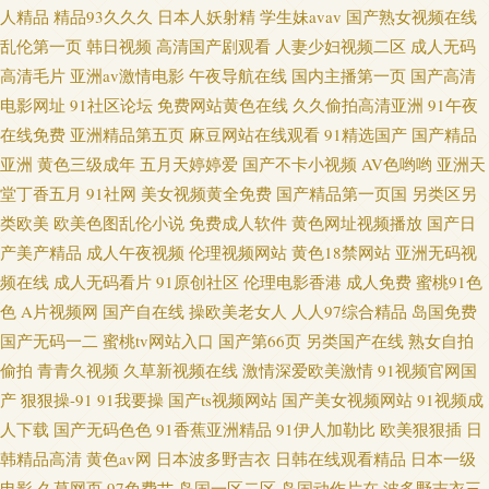
人精品
精品93久久久
日本人妖射精
学生妹avav
国产熟女视频在线
乱伦第一页
韩日视频
高清国产剧观看
人妻少妇视频二区
成人无码
高清毛片
亚洲av激情电影
午夜导航在线
国内主播第一页
国产高清
电影网址
91社区论坛
免费网站黄色在线
久久偷拍高清亚洲
91午夜
在线免费
亚洲精品第五页
麻豆网站在线观看
91精选国产
国产精品
亚洲
黄色三级成年
五月天婷婷爱
国产不卡小视频
AV色哟哟
亚洲天
堂丁香五月
91社网
美女视频黄全免费
国产精品第一页国
另类区另
类欧美
欧美色图乱伦小说
免费成人软件
黄色网址视频播放
国产日
产美产精品
成人午夜视频
伦理视频网站
黄色18禁网站
亚洲无码视
频在线
成人无码看片
91原创社区
伦理电影香港
成人免费
蜜桃91色
色
A片视频网
国产自在线
操欧美老女人
人人97综合精品
岛国免费
国产无码一二
蜜桃tv网站入口
国产第66页
另类国产在线
熟女自拍
偷拍
青青久视频
久草新视频在线
激情深爱欧美激情
91视频官网国
产
狠狠操-91
91我要操
国产ts视频网站
国产美女视频网站
91视频成
人下载
国产无码色色
91香蕉亚洲精品
91伊人加勒比
欧美狠狠插
日
韩精品高清
黄色av网
日本波多野吉衣
日韩在线观看精品
日本一级
电影
久草网页
97免费艹
岛国一区二区
岛国动作片在
波多野吉衣三