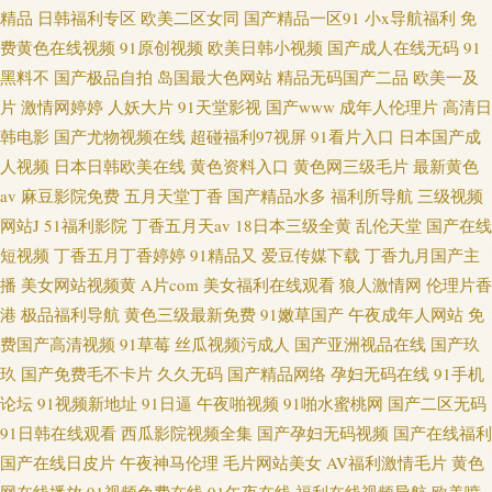
精品
日韩福利专区
欧美二区女同
国产精品一区91
小x导航福利
免
费黄色在线视频
91原创视频
欧美日韩小视频
国产成人在线无码
91
黑料不
国产极品自拍
岛国最大色网站
精品无码国产二品
欧美一及
片
激情网婷婷
人妖大片
91天堂影视
国产www
成年人伦理片
高清日
韩电影
国产尤物视频在线
超碰福利97视屏
91看片入口
日本国产成
人视频
日本日韩欧美在线
黄色资料入口
黄色网三级毛片
最新黄色
av
麻豆影院免费
五月天堂丁香
国产精品水多
福利所导航
三级视频
网站J
51福利影院
丁香五月天av
18日本三级全黄
乱伦天堂
国产在线
短视频
丁香五月丁香婷婷
91精品又
爱豆传媒下载
丁香九月国产主
播
美女网站视频黄
A片com
美女福利在线观看
狼人激情网
伦理片香
港
极品福利导航
黄色三级最新免费
91嫩草国产
午夜成年人网站
免
费国产高清视频
91草莓
丝瓜视频污成人
国产亚洲视品在线
国产玖
玖
国产免费毛不卡片
久久无码
国产精品网络
孕妇无码在线
91手机
论坛
91视频新地址
91日逼
午夜啪视频
91啪水蜜桃网
国产二区无码
91日韩在线观看
西瓜影院视频全集
国产孕妇无码视频
国产在线福利
国产在线日皮片
午夜神马伦理
毛片网站美女
AV福利激情毛片
黄色