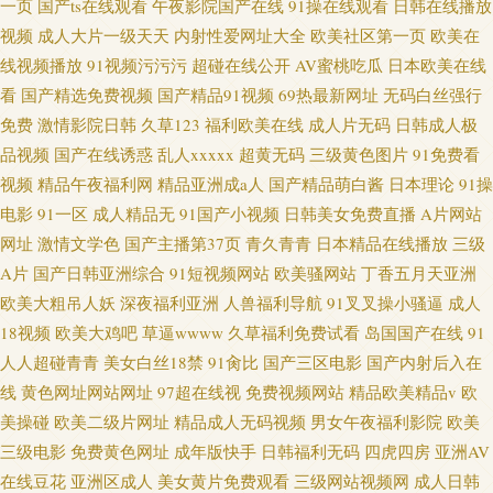
一页
国产ts在线观看
午夜影院国产在线
91操在线观看
日韩在线播放
视频
成人大片一级天天
内射性爱网址大全
欧美社区第一页
欧美在
线视频播放
91视频污污污
超碰在线公开
AV蜜桃吃瓜
日本欧美在线
看
国产精选免费视频
国产精品91视频
69热最新网址
无码白丝强行
免费
激情影院日韩
久草123
福利欧美在线
成人片无码
日韩成人极
品视频
国产在线诱惑
乱人xxxxx
超黄无码
三级黄色图片
91免费看
视频
精品午夜福利网
精品亚洲成a人
国产精品萌白酱
日本理论
91操
电影
91一区
成人精品无
91国产小视频
日韩美女免费直播
A片网站
网址
激情文学色
国产主播第37页
青久青青
日本精品在线播放
三级
A片
国产日韩亚洲综合
91短视频网站
欧美骚网站
丁香五月天亚洲
欧美大粗吊人妖
深夜福利亚洲
人兽福利导航
91叉叉操小骚逼
成人
18视频
欧美大鸡吧
草逼wwww
久草福利免费试看
岛国国产在线
91
人人超碰青青
美女白丝18禁
91肏比
国产三区电影
国产内射后入在
线
黄色网址网站网址
97超在线视
免费视频网站
精品欧美精品v
欧
美操碰
欧美二级片网址
精品成人无码视频
男女午夜福利影院
欧美
三级电影
免费黄色网址
成年版快手
日韩福利无码
四虎四房
亚洲AV
在线豆花
亚洲区成人
美女黄片免费观看
三级网站视频网
成人日韩