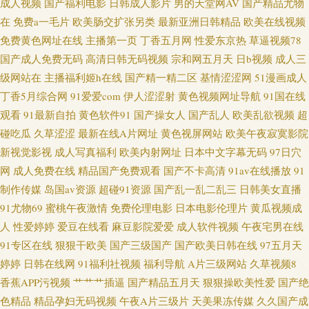
成人视频
国产福利电影
日韩成人影片
男的天堂网AV
国产精品尤物
在
免费a一毛片
欧美肠交扩张另类
最新亚洲日韩精品
欧美在线视频
花视频制服资源 欧洲人妖内射 91才热 成人三级免费网站 欧美精品综合 伊人
免费黄色网址在线
主播第一页
丁香五月网
性爱东京热
草逼视频78
国产成人免费无码
高清日韩无码视频
宗和网五月天
日b视频
成人三
艹久 超碰久在线 久久青青草 天美mv入口 成人区人妻视频 欧美特集黄色A片
级网站在
主播福利姬h在线
国产精一精二区
基情涩涩网
51漫画成人
丁香5月综合网
91爱爱com
伊人涩涩射
黄色视频网址导航
91国在线
自慰喷水网站 超碰在线免费公开 狼人综合婷婷五月 色色午夜影院 91清清视
观看
91最新自拍
黄色软件91
国产操女人
国产乱人
欧美乱欲视频
超
频 国产高清自拍一区 色色干新网 97婷婷成人 美女尤物强操 亚洲红杏在线观
碰吃瓜
久草涩涩
最新在线A片网址
黄色视屏网站
欧美午夜寂寞影院
新视觉影视
成人写真福利
欧美内射网址
日本中文字幕无码
97日穴
看 超碰69 九一网站永久免费 视频网站18污
网
成人免费在线
精品国产免费观看
国产不卡高清
91av在线播放
91
制作传媒
岛国av资源
超碰91资源
国产乱一乱二乱三
日韩美女直播
91尤物69
蜜桃午夜激情
免费伦理电影
日本电影伦理片
黄瓜视频成
人
性爱婷婷
爱豆在线看
麻豆影院爱爱
成人软件视频
午夜宅男在线
91专区在线
狠狠干欧美
国产三级国产
国产欧美日韩在线
97五月天
婷婷
日韩在线网
91福利社视频
福利导航
A片三级网站
久草视频8
香蕉APP污视频
艹艹艹插逼
国产精品五月天
狠狠操欧美性爱
国产绝
色精品
精品孕妇无码视频
午夜A片三级片
天美果冻传媒
久久国产成