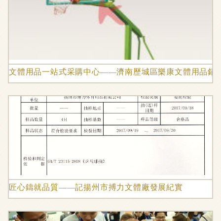
文體用品一站式采購中心——濟南歷城區樂康文體用品銷
匠心鑄就品質——記揚州市搏力文體廠發展紀實