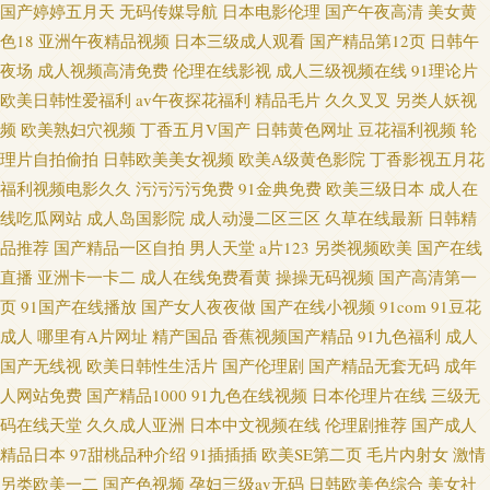
国产婷婷五月天
无码传媒导航
日本电影伦理
国产午夜高清
美女黄
色18
亚洲午夜精品视频
日本三级成人观看
国产精品第12页
日韩午
夜场
成人视频高清免费
伦理在线影视
成人三级视频在线
91理论片
欧美日韩性爱福利
av午夜探花福利
精品毛片
久久叉叉
另类人妖视
频
欧美熟妇穴视频
丁香五月V国产
日韩黄色网址
豆花福利视频
轮
理片自拍偷拍
日韩欧美美女视频
欧美A级黄色影院
丁香影视五月花
福利视频电影久久
污污污污免费
91金典免费
欧美三级日本
成人在
线吃瓜网站
成人岛国影院
成人动漫二区三区
久草在线最新
日韩精
品推荐
国产精品一区自拍
男人天堂
a片123
另类视频欧美
国产在线
直播
亚洲卡一卡二
成人在线免费看黄
操操无码视频
国产高清第一
页
91国产在线播放
国产女人夜夜做
国产在线小视频
91com
91豆花
成人
哪里有A片网址
精产国品
香蕉视频国产精品
91九色福利
成人
国产无线视
欧美日韩性生活片
国产伦理剧
国产精品无套无码
成年
人网站免费
国产精品1000
91九色在线视频
日本伦理片在线
三级无
码在线天堂
久久成人亚洲
日本中文视频在线
伦理剧推荐
国产成人
精品日本
97甜桃品种介绍
91插插插
欧美SE第二页
毛片内射女
激情
另类欧美一二
国产色视频
孕妇三级av无码
日韩欧美色综合
美女社