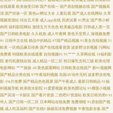
在线观看
欧美做受日韩
国产在线一
国产原创视频在线
国产视频高
碰97 岛国av免费 久草网址 人妖A片区 五月大香蕉网站 中日韩欧美棕合 91桃
清
国产丝袜一区
黄色av网址大全
人妻乱视
国产成人在线网站
久草
视频资源站
综合五月香
成人app在线
四虎试看
91男女
国产男小鲜
色黑丝 福利社禁片 极品视频久久青草 萌白酱自慰91 日本aⅴ在线网站 午夜成
肉同
福利影院网站
激情五月天色色
欧美极品电影
日韩成人第一页
国产日韩欧美电影
久久机热
成人午夜网
黄色天堂男人
操视频免费
人直播午夜 91在线看视频 成人超碰网 国产在线理论片a 久久在线伊人 日韩
91
日韩中文在线
精品中的精品
97国产精品视频
91美女在线视频
51
成人网免费 先锋在线资源 91免费大片 www91在线 岛国黄色免费在线 青青久
欧美
一区精品麻豆经典
国产在线观看资源
波多野洁衣视频
污网站
免费看
特级欧美在线观看
自拍视频91
91艹艹
久草网在线
18福利影
操 亚洲成人黄色 99激情 国产av自拍高清 美女91网站 日韩乱淫差羞视频 91黑
院
老司机蜜桃在线
成人精品一区二区
韩日爆乳无码三级
欧美伦理
电影网站
艹艹操操
AV黄色观看网站
日韩欧美在线国产
新91视频网
丝精品美女 A片福利 国产电影五码 欧美人妻导航 日批网站在线观看 伊人99
国产精品分类在线
97午夜福利视频
岛国AV动作无码
波多野吉依电
影
小h片免费
国产精品色色视屏
国产午夜成人
最新日韩精品
91福
久久草青青草av avtb麻豆花绯 欧美A∨在线观看 伊人色色 ts做爱 国产人妖ts
利视频导航
欧美喷水影院
91爱爱视频
欧美色图论坛
91榴莲小视频
国产高清一卡新区
国产看片资源
二色吧97资源站
欧美日韩另类0
91
欧美AA岛国 色穴穴网 91久久大香蕉 超碰人妻人人 韩日视频 免费黄色链接
华人
国产日韩一区二区
日本网站在线免费
免费潮喷
91原创国产视
频
成人吃瓜福利
国产在线9
操碰高清免费视频
午夜电影全集
国产
亚洲私人影院 av男人天堂手机 国产VA在线 久久撸视频 青青草国产播放 午夜